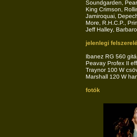
Soundgarden, Pearl 
King Crimson, Roll
Jamiroquai, Depech
More, R.H.C.P., Pri
Jeff Halley, Barbaro
jelenlegi felszerel
Ibanez RG 560 gitá
Peavay Profex II ef
Traynor 100 W csöv
Marshall 120 W ha
fotók