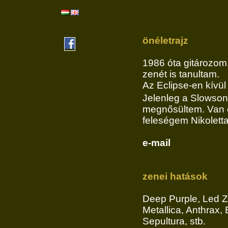
önéletrajz
1986 óta gitározom
zenét is tanultam.
Az Eclipse-en kívü
Jelenleg a Slowson
megnősültem. Van e
feleségem Nikoletta
e-mail
zenei hatások
Deep Purple, Led Z
Metallica, Anthrax,
Sepultura, stb.