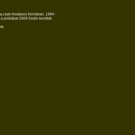
ta,csak hivatásos formában. 1994-
el a próbákat 2009 őszén kezdtük
nk.