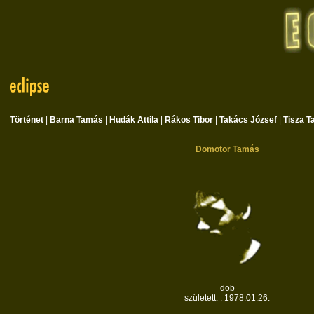
Történet
|
Barna Tamás
|
Hudák Attila
|
Rákos Tibor
|
Takács József
|
Tisza 
Dömötör Tamás
dob
született: : 1978.01.26.