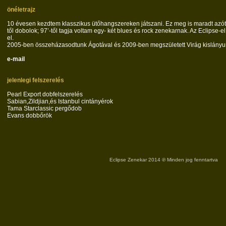
önéletrajz
10 évesen kezdtem klasszikus ütőhangszereken játszani. Ez meg is maradt azó
től dobolok; 97’-től tagja voltam egy- két blues és rock zenekarnak. Az Eclipse-
el.
2005-ben összeházasodtunk Ágotával és 2009-ben megszületett Virág kislányu
e-mail
jelenlegi felszerelés
Pearl Export dobfelszerelés
Sabian,Zildjian,és Istanbul cintányérok
Tama Starclassic pergődob
Evans dobbőrök
Eclipse Zenekar 2014 ℗ Minden jog fenntartva